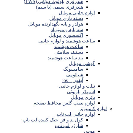
هندزفری بلوتوث دوتایی (TWS)
هندزفری سیمی (با سیم)
لوازم جانبی موبایل
دسته بازی موبایل
هولدر و پایه نگهدارنده موبایل
سه پایه و مونوپاد
اکسسوری موبایل
ساعت هوشمند و لوازم جانبی
ساعت هوشمند
دستبند سلامتی
بند ساعت هوشمند
گوشی موبایل
سامسونگ
شیائومی
آیفون – ios
تبلت و لوازم جانبی
اسپیکر بلوتوثی
باتری موبایل
لوازم نصب گلس محافظ صفحه
لوازم کامپیوتر
لوازم جانبی لپ تاپ
کول پد و فن خنک کننده لپ تاپ
شارژر لپ تاپ
موس