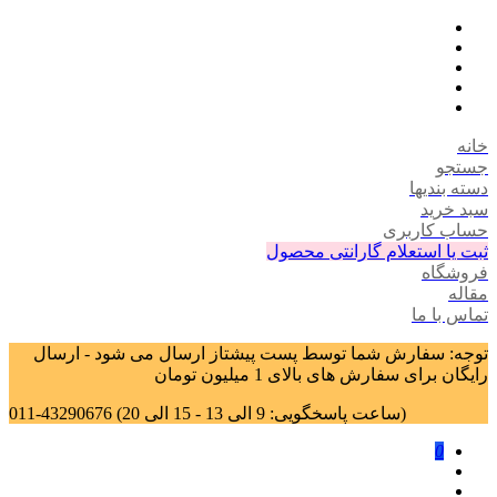
خانه
جستجو
دسته بندیها
سبد خرید
حساب کاربری
ثبت یا استعلام گارانتی محصول
فروشگاه
مقاله
تماس با ما
توجه: سفارش شما توسط پست پیشتاز ارسال می شود - ارسال
رایگان برای سفارش های بالای 1 میلیون تومان
011-43290676 (ساعت پاسخگویی: 9 الی 13 - 15 الی 20)
0