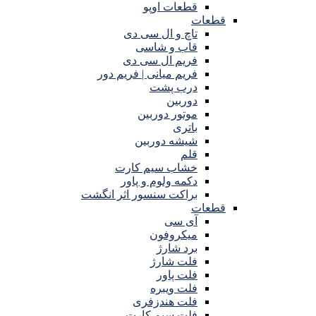
قطعات اوپو
قطعات
تاچ و ال سی دی
قاب و شاسی
فریم ال سی دی
فریم میانی | فریم دور
درب پشت
دوربین
موتور دوربین
باتری
شیشه دوربین
قلم
خشاب سیم کارت
دکمه ولوم و پاور
براکت سنسور اثر انگشت
قطعات
آی سی
میکروفون
برد شارژ
فلت شارژ
فلت پاور
فلت ویبره
فلت هندزفری
فلت سیم کارت