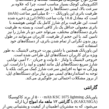
الکترونیکی کوچک بسیار مناسب است، چرا که علاوه بر
سرعت بالا، ایمنی دستگاه‌ها را نیز تضمین می‌کند.
ظرفیت باتری این پاوربانک ۵۰۰۰ میلی‌آمپر ساعت (mAh)
است که معادل ۱۸.۵ وات ساعت (Wh) انرژی ذخیره شده
است. این ظرفیت برای شارژ کامل یک گوشی هوشمند با
باتری معمولی حداقل یک بار کافی است، و بسته به ظرفیت
باتری دستگاه‌های مختلف، می‌تواند حتی دو بار شارژ را نیز
تامین کند. با این حجم از ظرفیت، کاربران می‌توانند در طول
روز بدون نگرانی از تمام شدن باتری، از دستگاه‌های خود
استفاده کنند.
این پاوربانک همچنین با داشتن پورت خروجی لایتنینگ، به طور
ویژه برای کاربران دستگاه‌های اپل طراحی شده است.
خروجی لایتنینگ با ولتاژ ۵.۰ ولت و جریان ۲.۰ آمپر، توانایی
شارژ سریع دستگاه‌های اپل مانند آیفون و آیپد را داراست. این
ویژگی نه تنها به افزایش سرعت شارژ کمک می‌کند، بلکه با
توجه به استانداردهای ایمنی مورد نیاز برای دستگاه‌های اپل،
از بروز مشکلات احتمالی نیز جلوگیری می‌کند.
گارانتی
پاوربانک ۵۰۰۰mAh KSC 1075 lightning از برند کاکوسیگا
(KAKUSIGA) با
گارانتی ۱۲ ماهه ماد امواج
آریا ارائه
می‌شود، که به مشتریان اطمینان از کیفیت و پشتیبانی پس از