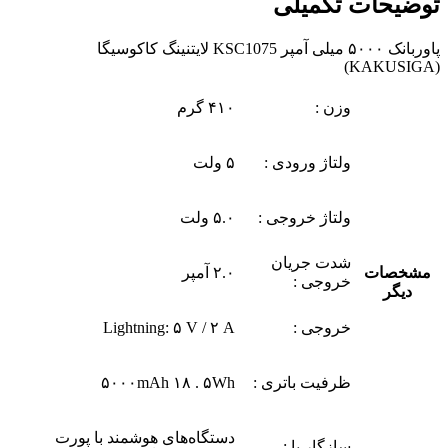
توضیحات تکمیلی
پاوربانک ۵۰۰۰ میلی آمپر KSC1075 لایتنینگ کاکوسیگا
(KAKUSIGA)
وزن :
۴۱۰ گرم
ولتاژ ورودی :
۵ ولت
ولتاژ خروجی :
۵.۰ ولت
شدت جریان
مشخصات
۲.۰ آمپر
خروجی :
دیگر
خروجی :
Lightning: ۵ V / ۲ A
ظرفیت باتری :
۵۰۰۰mAh ۱۸ . ۵Wh
دستگاه‌های هوشمند با پورت
سازگار با :