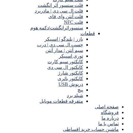
فلت سنسور اثر انگشت
فلت ال سی دی | مادربرد
فلت آنتن وای فای
فلت NFC
سنسوراثرانگشت|دکمه هوم
قطعات
بازر | بلندگو | اسپیکر
چسب ال سی دی | درب
سیم آنتن | مدار آنتن
توری اسپیکر
کانکتور سیم کارت
کانکتور ال سی دی
کانکتور شارژ
کانکتور باتری
درپوش USB
پیچ
شیلد برد
متفرقه قطعات موبایل
صفحه اصلی
فروشگاه
درباره ما
تماس با ما
ماشین حساب خرید اقساطی