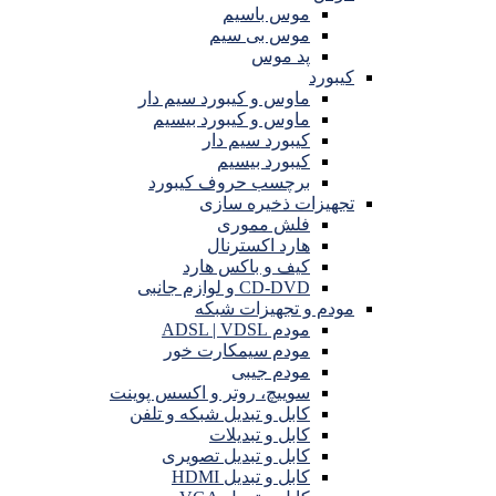
موس باسیم
موس بی سیم
پد موس
کیبورد
ماوس و کیبورد سیم دار
ماوس و کیبورد بیسیم
کیبورد سیم دار
کیبورد بیسیم
برچسب حروف کیبورد
تجهیزات ذخیره سازی
فلش مموری
هارد اکسترنال
کیف و باکس هارد
CD-DVD و لوازم جانبی
مودم و تجهیزات شبکه
مودم ADSL | VDSL
مودم سیمکارت خور
مودم جیبی
سوییچ، روتر و اکسس پوینت
کابل و تبدیل شبکه و تلفن
کابل و تبدیلات
کابل و تبدیل تصویری
کابل و تبدیل HDMI