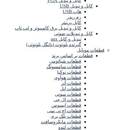
کابل و تبدیل VGA
کابل و تبدیل USB
هاب USB
رم ریدر
کابل پرینتر
کابل و تبدیل برق کامپیوتر و لپ تاپ
کابل و تبدیلات صوتی
تبدیل و کابل aux
گیرنده بلوتوث (دانگل بلوتوثی)
قطعات موبایل
قطعات بر اساس برند
قطعات شیائومی
قطعات سامسونگ
قطعات نوکیا
قطعات هوآوی
قطعات آنر
قطعات اپل
قطعات سونی
قطعات ال جی
قطعات ایسوس
قطعات اچ تی سی
قطعات بلک بری
قطعات مایکروسافت
قطعات لنوو