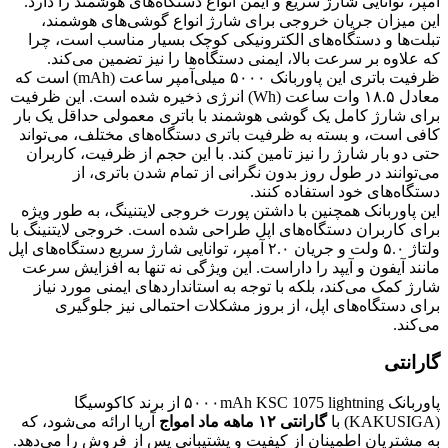
آمپر، توانایی شارژ سریع و ایمن انواع دستگاه‌های هوشمند را دارد.
این میزان جریان خروجی برای شارژ انواع گوشی‌های هوشمند،
تبلت‌ها و دستگاه‌های الکترونیکی کوچک بسیار مناسب است، چرا
که علاوه بر سرعت بالا، ایمنی دستگاه‌ها را نیز تضمین می‌کند.
ظرفیت باتری این پاوربانک ۵۰۰۰ میلی‌آمپر ساعت (mAh) است که
معادل ۱۸.۵ وات ساعت (Wh) انرژی ذخیره شده است. این ظرفیت
برای شارژ کامل یک گوشی هوشمند با باتری معمولی حداقل یک بار
کافی است، و بسته به ظرفیت باتری دستگاه‌های مختلف، می‌تواند
حتی دو بار شارژ را نیز تامین کند. با این حجم از ظرفیت، کاربران
می‌توانند در طول روز بدون نگرانی از تمام شدن باتری، از
دستگاه‌های خود استفاده کنند.
این پاوربانک همچنین با داشتن پورت خروجی لایتنینگ، به طور ویژه
برای کاربران دستگاه‌های اپل طراحی شده است. خروجی لایتنینگ با
ولتاژ ۵.۰ ولت و جریان ۲.۰ آمپر، توانایی شارژ سریع دستگاه‌های اپل
مانند آیفون و آیپد را داراست. این ویژگی نه تنها به افزایش سرعت
شارژ کمک می‌کند، بلکه با توجه به استانداردهای ایمنی مورد نیاز
برای دستگاه‌های اپل، از بروز مشکلات احتمالی نیز جلوگیری
می‌کند.
گارانتی
پاوربانک ۵۰۰۰mAh KSC 1075 lightning از برند کاکوسیگا
(KAKUSIGA) با
گارانتی ۱۲ ماهه ماد امواج
آریا ارائه می‌شود، که
به مشتریان اطمینان از کیفیت و پشتیبانی پس از فروش را می‌دهد.