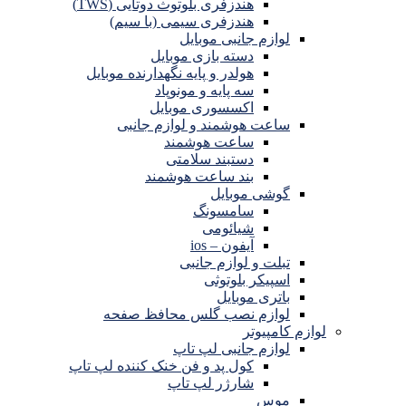
هندزفری بلوتوث دوتایی (TWS)
هندزفری سیمی (با سیم)
لوازم جانبی موبایل
دسته بازی موبایل
هولدر و پایه نگهدارنده موبایل
سه پایه و مونوپاد
اکسسوری موبایل
ساعت هوشمند و لوازم جانبی
ساعت هوشمند
دستبند سلامتی
بند ساعت هوشمند
گوشی موبایل
سامسونگ
شیائومی
آیفون – ios
تبلت و لوازم جانبی
اسپیکر بلوتوثی
باتری موبایل
لوازم نصب گلس محافظ صفحه
لوازم کامپیوتر
لوازم جانبی لپ تاپ
کول پد و فن خنک کننده لپ تاپ
شارژر لپ تاپ
موس