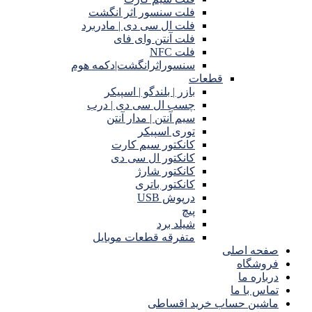
فلت سنسور اثر انگشت
فلت ال سی دی | مادربرد
فلت آنتن وای فای
فلت NFC
سنسوراثرانگشت|دکمه هوم
قطعات
بازر | بلندگو | اسپیکر
چسب ال سی دی | درب
سیم آنتن | مدار آنتن
توری اسپیکر
کانکتور سیم کارت
کانکتور ال سی دی
کانکتور شارژ
کانکتور باتری
درپوش USB
پیچ
شیلد برد
متفرقه قطعات موبایل
صفحه اصلی
فروشگاه
درباره ما
تماس با ما
ماشین حساب خرید اقساطی