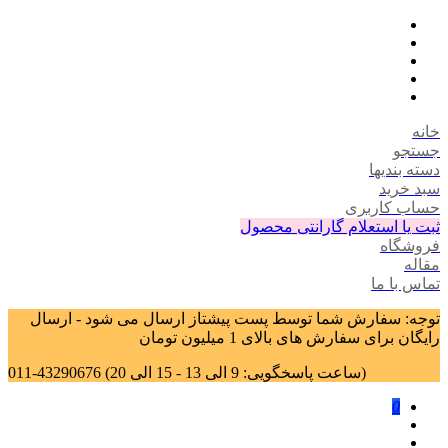
خانه
جستجو
دسته بندیها
سبد خرید
حساب کاربری
ثبت یا استعلام گارانتی محصول
فروشگاه
مقاله
تماس با ما
توجه: سفارش شما توسط پست پیشتاز ارسال می شود - ارسال
رایگان برای سفارش های بالای 1 میلیون تومان
011-43290676 (ساعت پاسخگویی: 9 الی 13 - 15 الی 20)
0