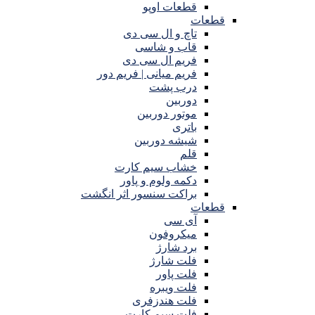
قطعات اوپو
قطعات
تاچ و ال سی دی
قاب و شاسی
فریم ال سی دی
فریم میانی | فریم دور
درب پشت
دوربین
موتور دوربین
باتری
شیشه دوربین
قلم
خشاب سیم کارت
دکمه ولوم و پاور
براکت سنسور اثر انگشت
قطعات
آی سی
میکروفون
برد شارژ
فلت شارژ
فلت پاور
فلت ویبره
فلت هندزفری
فلت سیم کارت