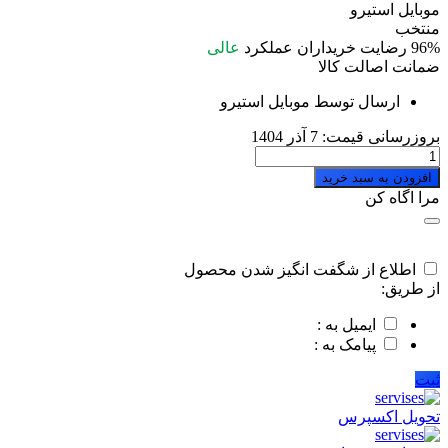
موبایل استیرو
منتخب
96%
رضایت خریداران
عملکرد
عالی
ضمانت اصالت کالا
ارسال توسط موبایل استیرو
بروزرسانی قیمت:
7 آذر 1404
بند
سیلیکونی
افزودن به سبد خرید
اپل
مرا اگاه کن
واچ
اسکار
(OSCAR)
سایز
اطلاع از شگفت انگیز شدن محصول
41/40/38
از طریق:
میلی
متری
ایمیل به :
quantity
پیامک به :
ثبت
تحویل اکسپرس