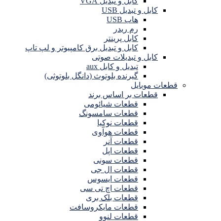
کابل و تبدیل VGA
کابل و تبدیل USB
هاب USB
رم ریدر
کابل پرینتر
کابل و تبدیل برق کامپیوتر و لپ تاپ
کابل و تبدیلات صوتی
تبدیل و کابل aux
گیرنده بلوتوث (دانگل بلوتوثی)
قطعات موبایل
قطعات بر اساس برند
قطعات شیائومی
قطعات سامسونگ
قطعات نوکیا
قطعات هوآوی
قطعات آنر
قطعات اپل
قطعات سونی
قطعات ال جی
قطعات ایسوس
قطعات اچ تی سی
قطعات بلک بری
قطعات مایکروسافت
قطعات لنوو