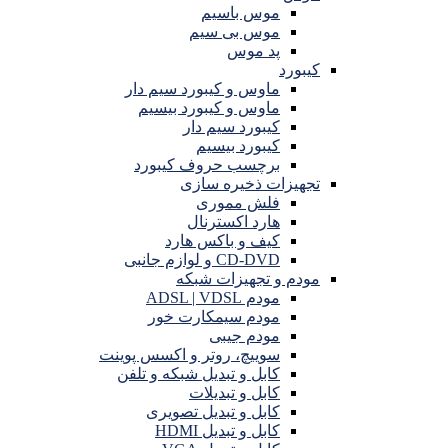
موس باسیم
موس بی سیم
پد موس
کیبورد
ماوس و کیبورد سیم دار
ماوس و کیبورد بیسیم
کیبورد سیم دار
کیبورد بیسیم
برچسب حروف کیبورد
تجهیزات ذخیره سازی
فلش مموری
هارد اکسترنال
کیف و باکس هارد
CD-DVD و لوازم جانبی
مودم و تجهیزات شبکه
مودم ADSL | VDSL
مودم سیمکارت خور
مودم جیبی
سوییچ، روتر و اکسس پوینت
کابل و تبدیل شبکه و تلفن
کابل و تبدیلات
کابل و تبدیل تصویری
کابل و تبدیل HDMI