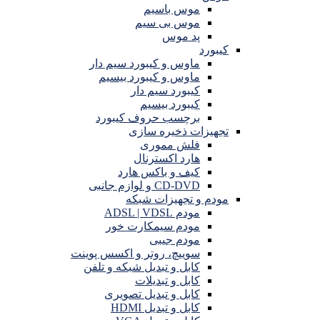
موس باسیم
موس بی سیم
پد موس
کیبورد
ماوس و کیبورد سیم دار
ماوس و کیبورد بیسیم
کیبورد سیم دار
کیبورد بیسیم
برچسب حروف کیبورد
تجهیزات ذخیره سازی
فلش مموری
هارد اکسترنال
کیف و باکس هارد
CD-DVD و لوازم جانبی
مودم و تجهیزات شبکه
مودم ADSL | VDSL
مودم سیمکارت خور
مودم جیبی
سوییچ، روتر و اکسس پوینت
کابل و تبدیل شبکه و تلفن
کابل و تبدیلات
کابل و تبدیل تصویری
کابل و تبدیل HDMI