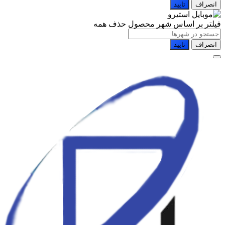
انصراف
تایید
فیلتر بر اساس شهر محصول
حذف همه
انصراف
تایید