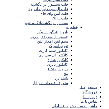
فلت سنسور اثر انگشت
فلت ال سی دی | مادربرد
فلت آنتن وای فای
فلت NFC
سنسوراثرانگشت|دکمه هوم
قطعات
بازر | بلندگو | اسپیکر
چسب ال سی دی | درب
سیم آنتن | مدار آنتن
توری اسپیکر
کانکتور سیم کارت
کانکتور ال سی دی
کانکتور شارژ
کانکتور باتری
درپوش USB
پیچ
شیلد برد
متفرقه قطعات موبایل
صفحه اصلی
فروشگاه
درباره ما
تماس با ما
ماشین حساب خرید اقساطی