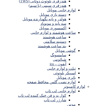
هندزفری بلوتوث دوتایی (TWS)
هندزفری سیمی (با سیم)
لوازم جانبی موبایل
دسته بازی موبایل
هولدر و پایه نگهدارنده موبایل
سه پایه و مونوپاد
اکسسوری موبایل
ساعت هوشمند و لوازم جانبی
ساعت هوشمند
دستبند سلامتی
بند ساعت هوشمند
گوشی موبایل
سامسونگ
شیائومی
آیفون – ios
تبلت و لوازم جانبی
اسپیکر بلوتوثی
باتری موبایل
لوازم نصب گلس محافظ صفحه
لوازم کامپیوتر
لوازم جانبی لپ تاپ
کول پد و فن خنک کننده لپ تاپ
شارژر لپ تاپ
موس