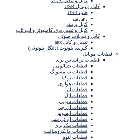
کابل و تبدیل VGA
کابل و تبدیل USB
هاب USB
رم ریدر
کابل پرینتر
کابل و تبدیل برق کامپیوتر و لپ تاپ
کابل و تبدیلات صوتی
تبدیل و کابل aux
گیرنده بلوتوث (دانگل بلوتوثی)
قطعات موبایل
قطعات بر اساس برند
قطعات شیائومی
قطعات سامسونگ
قطعات نوکیا
قطعات هوآوی
قطعات آنر
قطعات اپل
قطعات سونی
قطعات ال جی
قطعات ایسوس
قطعات اچ تی سی
قطعات بلک بری
قطعات مایکروسافت
قطعات لنوو