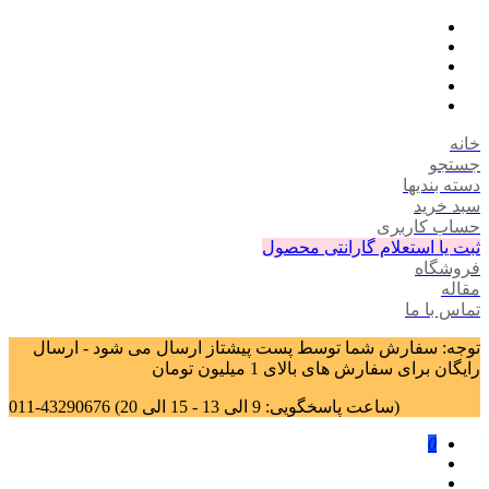
خانه
جستجو
دسته بندیها
سبد خرید
حساب کاربری
ثبت یا استعلام گارانتی محصول
فروشگاه
مقاله
تماس با ما
توجه: سفارش شما توسط پست پیشتاز ارسال می شود - ارسال
رایگان برای سفارش های بالای 1 میلیون تومان
011-43290676 (ساعت پاسخگویی: 9 الی 13 - 15 الی 20)
0