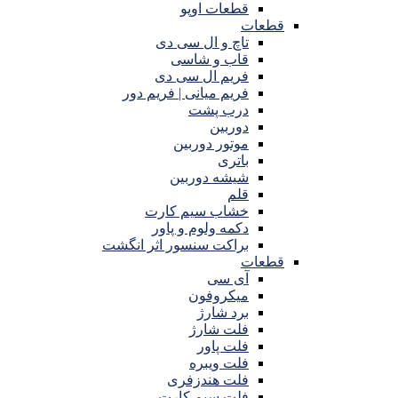
قطعات اوپو
قطعات
تاچ و ال سی دی
قاب و شاسی
فریم ال سی دی
فریم میانی | فریم دور
درب پشت
دوربین
موتور دوربین
باتری
شیشه دوربین
قلم
خشاب سیم کارت
دکمه ولوم و پاور
براکت سنسور اثر انگشت
قطعات
آی سی
میکروفون
برد شارژ
فلت شارژ
فلت پاور
فلت ویبره
فلت هندزفری
فلت سیم کارت