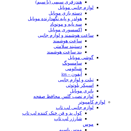
هندزفری سیمی (با سیم)
لوازم جانبی موبایل
دسته بازی موبایل
هولدر و پایه نگهدارنده موبایل
سه پایه و مونوپاد
اکسسوری موبایل
ساعت هوشمند و لوازم جانبی
ساعت هوشمند
دستبند سلامتی
بند ساعت هوشمند
گوشی موبایل
سامسونگ
شیائومی
آیفون – ios
تبلت و لوازم جانبی
اسپیکر بلوتوثی
باتری موبایل
لوازم نصب گلس محافظ صفحه
لوازم کامپیوتر
لوازم جانبی لپ تاپ
کول پد و فن خنک کننده لپ تاپ
شارژر لپ تاپ
موس
موس باسیم