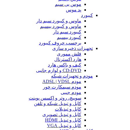
موس بی سیم
پد موس
کیبورد
ماوس و کیبورد سیم دار
ماوس و کیبورد بیسیم
کیبورد سیم دار
کیبورد بیسیم
برچسب حروف کیبورد
تجهیزات ذخیره سازی
فلش مموری
هارد اکسترنال
کیف و باکس هارد
CD-DVD و لوازم جانبی
مودم و تجهیزات شبکه
مودم ADSL | VDSL
مودم سیمکارت خور
مودم جیبی
سوییچ، روتر و اکسس پوینت
کابل و تبدیل شبکه و تلفن
کابل و تبدیلات
کابل و تبدیل تصویری
کابل و تبدیل HDMI
کابل و تبدیل VGA