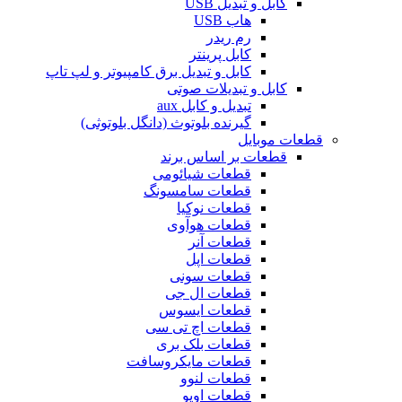
کابل و تبدیل USB
هاب USB
رم ریدر
کابل پرینتر
کابل و تبدیل برق کامپیوتر و لپ تاپ
کابل و تبدیلات صوتی
تبدیل و کابل aux
گیرنده بلوتوث (دانگل بلوتوثی)
قطعات موبایل
قطعات بر اساس برند
قطعات شیائومی
قطعات سامسونگ
قطعات نوکیا
قطعات هوآوی
قطعات آنر
قطعات اپل
قطعات سونی
قطعات ال جی
قطعات ایسوس
قطعات اچ تی سی
قطعات بلک بری
قطعات مایکروسافت
قطعات لنوو
قطعات اوپو