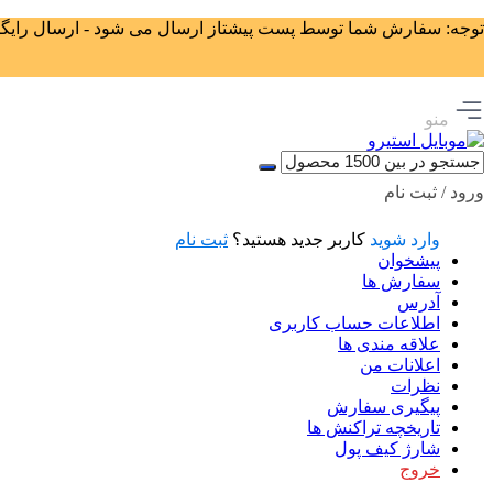
توجه: سفارش شما توسط پست پیشتاز ارسال می شود - ارسال رایگان برای سفا
منو
ورود / ثبت نام
وارد شوید
کاربر جدید هستید؟
ثبت نام
پیشخوان
سفارش ها
آدرس
اطلاعات حساب كاربری
علاقه مندی ها
اعلانات من
نظرات
پیگیری سفارش
تاریخچه تراکنش ها
شارژ کیف پول
خروج