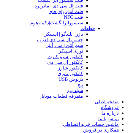
فلت سنسور اثر انگشت
فلت ال سی دی | مادربرد
فلت آنتن وای فای
فلت NFC
سنسوراثرانگشت|دکمه هوم
قطعات
بازر | بلندگو | اسپیکر
چسب ال سی دی | درب
سیم آنتن | مدار آنتن
توری اسپیکر
کانکتور سیم کارت
کانکتور ال سی دی
کانکتور شارژ
کانکتور باتری
درپوش USB
پیچ
شیلد برد
متفرقه قطعات موبایل
صفحه اصلی
فروشگاه
درباره ما
تماس با ما
ماشین حساب خرید اقساطی
همکاری در فروش