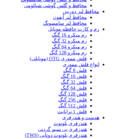
محافظ و گلس گوشی شیائومی
محافظ لنز دوربین
محافظ لنز آیفون
محافظ لنز سامسونگ
رم و کارت حافظه موبایل
رم میکرو 16 گیگ
رم میکرو 32 گیگ
رم میکرو 64 گیگ
رم میکرو 128 گیگ
فلش مموری OTG (موبایلی)
انواع فلش مموری
فلش 8 گیگ
فلش 16 گیگ
فلش 32 گیگ
فلش 64 گیگ
فلش 128 گیگ
فلش 256 گیگ
فلش 512 گیگ
فلش 1 ترابایت
هدست و هندزفری
هندزفری بلوتوث
هندزفری بی سیم گردنی
هندزفری بلوتوث دوتایی (TWS)