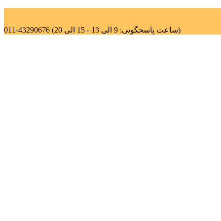
011-43290676 (ساعت پاسخگویی: 9 الی 13 - 15 الی 20)