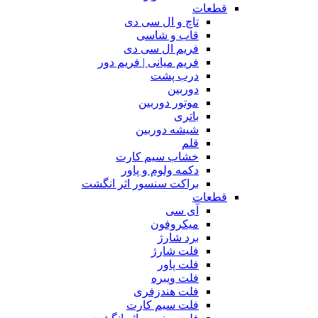
قطعات
تاچ و ال سی دی
قاب و شاسی
فریم ال سی دی
فریم میانی | فریم دور
درب پشت
دوربین
موتور دوربین
باتری
شیشه دوربین
قلم
خشاب سیم کارت
دکمه ولوم و پاور
براکت سنسور اثر انگشت
قطعات
آی سی
میکروفون
برد شارژ
فلت شارژ
فلت پاور
فلت ویبره
فلت هندزفری
فلت سیم کارت