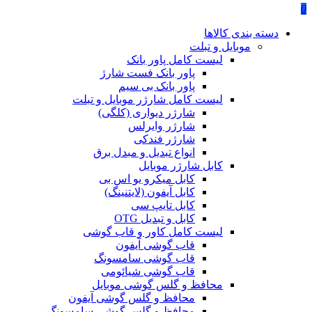
0
دسته بندی کالاها
موبایل و تبلت
لیست کامل پاور بانک
پاور بانک فست شارژ
پاور بانک بی سیم
لیست کامل شارژر موبایل و تبلت
شارژر دیواری (کلگی)
شارژر وایرلس
شارژر فندکی
انواع تبدیل و مبدل برق
کابل شارژر موبایل
کابل میکرو یو اس بی
کابل آیفون (لایتنینگ)
کابل تایپ سی
کابل و تبدیل OTG
لیست کامل کاور و قاب گوشی
قاب گوشی آیفون
قاب گوشی سامسونگ
قاب گوشی شیائومی
محافظ و گلس گوشی موبایل
محافظ و گلس گوشی آیفون
محافظ و گلس گوشی سامسونگ