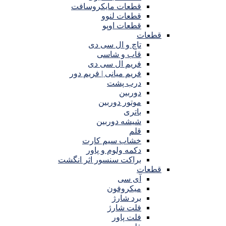
قطعات مایکروسافت
قطعات لنوو
قطعات اوپو
قطعات
تاچ و ال سی دی
قاب و شاسی
فریم ال سی دی
فریم میانی | فریم دور
درب پشت
دوربین
موتور دوربین
باتری
شیشه دوربین
قلم
خشاب سیم کارت
دکمه ولوم و پاور
براکت سنسور اثر انگشت
قطعات
آی سی
میکروفون
برد شارژ
فلت شارژ
فلت پاور