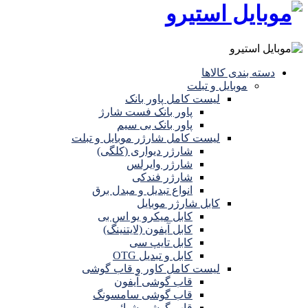
دسته بندی کالاها
موبایل و تبلت
لیست کامل پاور بانک
پاور بانک فست شارژ
پاور بانک بی سیم
لیست کامل شارژر موبایل و تبلت
شارژر دیواری (کلگی)
شارژر وایرلس
شارژر فندکی
انواع تبدیل و مبدل برق
کابل شارژر موبایل
کابل میکرو یو اس بی
کابل آیفون (لایتنینگ)
کابل تایپ سی
کابل و تبدیل OTG
لیست کامل کاور و قاب گوشی
قاب گوشی آیفون
قاب گوشی سامسونگ
قاب گوشی شیائومی