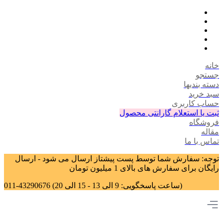
خانه
جستجو
دسته بندیها
سبد خرید
حساب کاربری
ثبت یا استعلام گارانتی محصول
فروشگاه
مقاله
تماس با ما
توجه: سفارش شما توسط پست پیشتاز ارسال می شود - ارسال
رایگان برای سفارش های بالای 1 میلیون تومان
011-43290676 (ساعت پاسخگویی: 9 الی 13 - 15 الی 20)