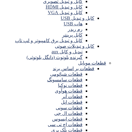
کابل و تبدیل تصویری
کابل و تبدیل HDMI
کابل و تبدیل VGA
کابل و تبدیل USB
هاب USB
رم ریدر
کابل پرینتر
کابل و تبدیل برق کامپیوتر و لپ تاپ
کابل و تبدیلات صوتی
تبدیل و کابل aux
گیرنده بلوتوث (دانگل بلوتوثی)
قطعات موبایل
قطعات بر اساس برند
قطعات شیائومی
قطعات سامسونگ
قطعات نوکیا
قطعات هوآوی
قطعات آنر
قطعات اپل
قطعات سونی
قطعات ال جی
قطعات ایسوس
قطعات اچ تی سی
قطعات بلک بری