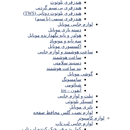
هندزفری بلوتوث
هندزفری بی سیم گردنی
هندزفری بلوتوث دوتایی (TWS)
هندزفری سیمی (با سیم)
لوازم جانبی موبایل
دسته بازی موبایل
هولدر و پایه نگهدارنده موبایل
سه پایه و مونوپاد
اکسسوری موبایل
ساعت هوشمند و لوازم جانبی
ساعت هوشمند
دستبند سلامتی
بند ساعت هوشمند
گوشی موبایل
سامسونگ
شیائومی
آیفون – ios
تبلت و لوازم جانبی
اسپیکر بلوتوثی
باتری موبایل
لوازم نصب گلس محافظ صفحه
لوازم کامپیوتر
لوازم جانبی لپ تاپ
کول پد و فن خنک کننده لپ تاپ