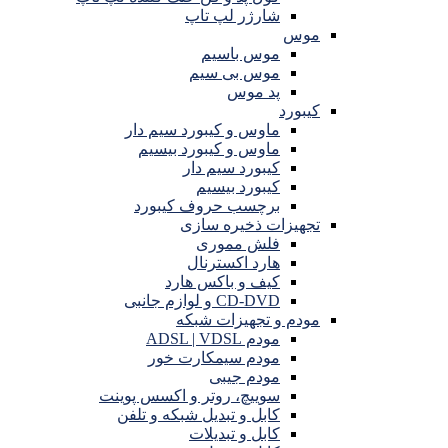
شارژر لپ تاپ
موس
موس باسیم
موس بی سیم
پد موس
کیبورد
ماوس و کیبورد سیم دار
ماوس و کیبورد بیسیم
کیبورد سیم دار
کیبورد بیسیم
برچسب حروف کیبورد
تجهیزات ذخیره سازی
فلش مموری
هارد اکسترنال
کیف و باکس هارد
CD-DVD و لوازم جانبی
مودم و تجهیزات شبکه
مودم ADSL | VDSL
مودم سیمکارت خور
مودم جیبی
سوییچ، روتر و اکسس پوینت
کابل و تبدیل شبکه و تلفن
کابل و تبدیلات