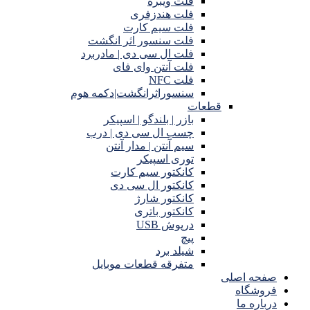
فلت ویبره
فلت هندزفری
فلت سیم کارت
فلت سنسور اثر انگشت
فلت ال سی دی | مادربرد
فلت آنتن وای فای
فلت NFC
سنسوراثرانگشت|دکمه هوم
قطعات
بازر | بلندگو | اسپیکر
چسب ال سی دی | درب
سیم آنتن | مدار آنتن
توری اسپیکر
کانکتور سیم کارت
کانکتور ال سی دی
کانکتور شارژ
کانکتور باتری
درپوش USB
پیچ
شیلد برد
متفرقه قطعات موبایل
صفحه اصلی
فروشگاه
درباره ما