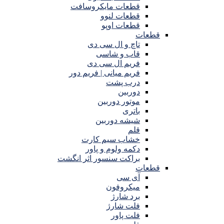
قطعات مایکروسافت
قطعات لنوو
قطعات اوپو
قطعات
تاچ و ال سی دی
قاب و شاسی
فریم ال سی دی
فریم میانی | فریم دور
درب پشت
دوربین
موتور دوربین
باتری
شیشه دوربین
قلم
خشاب سیم کارت
دکمه ولوم و پاور
براکت سنسور اثر انگشت
قطعات
آی سی
میکروفون
برد شارژ
فلت شارژ
فلت پاور