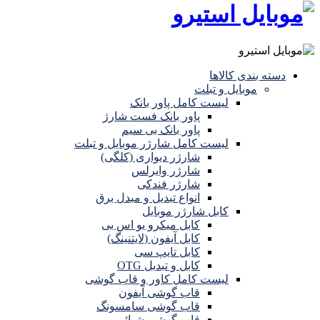
دسته بندی کالاها
موبایل و تبلت
لیست کامل پاور بانک
پاور بانک فست شارژ
پاور بانک بی سیم
لیست کامل شارژر موبایل و تبلت
شارژر دیواری (کلگی)
شارژر وایرلس
شارژر فندکی
انواع تبدیل و مبدل برق
کابل شارژر موبایل
کابل میکرو یو اس بی
کابل آیفون (لایتنینگ)
کابل تایپ سی
کابل و تبدیل OTG
لیست کامل کاور و قاب گوشی
قاب گوشی آیفون
قاب گوشی سامسونگ
قاب گوشی شیائومی