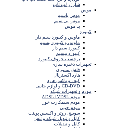
شارژر لپ تاپ
موس
موس باسیم
موس بی سیم
پد موس
کیبورد
ماوس و کیبورد سیم دار
ماوس و کیبورد بیسیم
کیبورد سیم دار
کیبورد بیسیم
برچسب حروف کیبورد
تجهیزات ذخیره سازی
فلش مموری
هارد اکسترنال
کیف و باکس هارد
CD-DVD و لوازم جانبی
مودم و تجهیزات شبکه
مودم ADSL | VDSL
مودم سیمکارت خور
مودم جیبی
سوییچ، روتر و اکسس پوینت
کابل و تبدیل شبکه و تلفن
کابل و تبدیلات