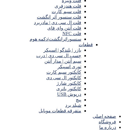
فلت ویبره
فلت هندزفری
فلت سیم کارت
فلت سنسور اثر انگشت
فلت ال سی دی | مادربرد
فلت آنتن وای فای
فلت NFC
سنسوراثرانگشت|دکمه هوم
قطعات
بازر | بلندگو | اسپیکر
چسب ال سی دی | درب
سیم آنتن | مدار آنتن
توری اسپیکر
کانکتور سیم کارت
کانکتور ال سی دی
کانکتور شارژ
کانکتور باتری
درپوش USB
پیچ
شیلد برد
متفرقه قطعات موبایل
صفحه اصلی
فروشگاه
درباره ما