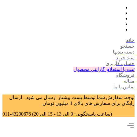
خانه
جستجو
دسته بندیها
سبد خرید
حساب کاربری
ثبت یا استعلام گارانتی محصول
فروشگاه
مقاله
تماس با ما
توجه: سفارش شما توسط پست پیشتاز ارسال می شود - ارسال
رایگان برای سفارش های بالای 1 میلیون تومان
011-43290676 (ساعت پاسخگویی: 9 الی 13 - 15 الی 20)