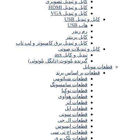
کابل و تبدیل تصویری
کابل و تبدیل HDMI
کابل و تبدیل VGA
کابل و تبدیل USB
هاب USB
رم ریدر
کابل پرینتر
کابل و تبدیل برق کامپیوتر و لپ تاپ
کابل و تبدیلات صوتی
تبدیل و کابل aux
گیرنده بلوتوث (دانگل بلوتوثی)
قطعات موبایل
قطعات بر اساس برند
قطعات شیائومی
قطعات سامسونگ
قطعات نوکیا
قطعات هوآوی
قطعات آنر
قطعات اپل
قطعات سونی
قطعات ال جی
قطعات ایسوس
قطعات اچ تی سی
قطعات بلک بری