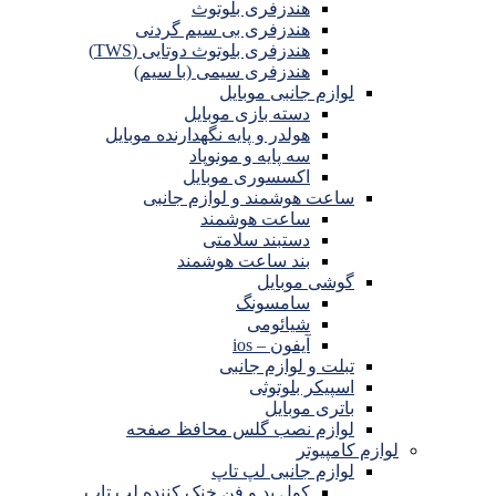
هندزفری بلوتوث
هندزفری بی سیم گردنی
هندزفری بلوتوث دوتایی (TWS)
هندزفری سیمی (با سیم)
لوازم جانبی موبایل
دسته بازی موبایل
هولدر و پایه نگهدارنده موبایل
سه پایه و مونوپاد
اکسسوری موبایل
ساعت هوشمند و لوازم جانبی
ساعت هوشمند
دستبند سلامتی
بند ساعت هوشمند
گوشی موبایل
سامسونگ
شیائومی
آیفون – ios
تبلت و لوازم جانبی
اسپیکر بلوتوثی
باتری موبایل
لوازم نصب گلس محافظ صفحه
لوازم کامپیوتر
لوازم جانبی لپ تاپ
کول پد و فن خنک کننده لپ تاپ