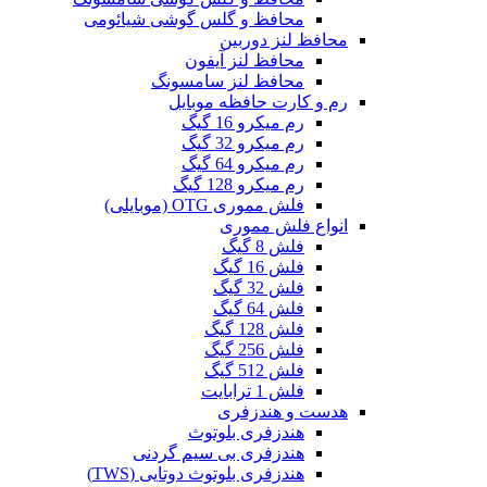
محافظ و گلس گوشی شیائومی
محافظ لنز دوربین
محافظ لنز آیفون
محافظ لنز سامسونگ
رم و کارت حافظه موبایل
رم میکرو 16 گیگ
رم میکرو 32 گیگ
رم میکرو 64 گیگ
رم میکرو 128 گیگ
فلش مموری OTG (موبایلی)
انواع فلش مموری
فلش 8 گیگ
فلش 16 گیگ
فلش 32 گیگ
فلش 64 گیگ
فلش 128 گیگ
فلش 256 گیگ
فلش 512 گیگ
فلش 1 ترابایت
هدست و هندزفری
هندزفری بلوتوث
هندزفری بی سیم گردنی
هندزفری بلوتوث دوتایی (TWS)