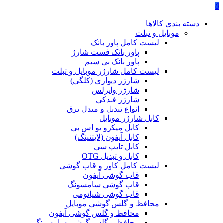
0
دسته بندی کالاها
موبایل و تبلت
لیست کامل پاور بانک
پاور بانک فست شارژ
پاور بانک بی سیم
لیست کامل شارژر موبایل و تبلت
شارژر دیواری (کلگی)
شارژر وایرلس
شارژر فندکی
انواع تبدیل و مبدل برق
کابل شارژر موبایل
کابل میکرو یو اس بی
کابل آیفون (لایتنینگ)
کابل تایپ سی
کابل و تبدیل OTG
لیست کامل کاور و قاب گوشی
قاب گوشی آیفون
قاب گوشی سامسونگ
قاب گوشی شیائومی
محافظ و گلس گوشی موبایل
محافظ و گلس گوشی آیفون
محافظ و گلس گوشی سامسونگ