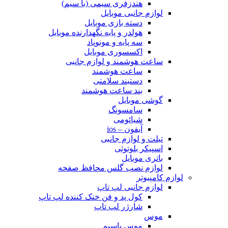
هندزفری سیمی (با سیم)
لوازم جانبی موبایل
دسته بازی موبایل
هولدر و پایه نگهدارنده موبایل
سه پایه و مونوپاد
اکسسوری موبایل
ساعت هوشمند و لوازم جانبی
ساعت هوشمند
دستبند سلامتی
بند ساعت هوشمند
گوشی موبایل
سامسونگ
شیائومی
آیفون – ios
تبلت و لوازم جانبی
اسپیکر بلوتوثی
باتری موبایل
لوازم نصب گلس محافظ صفحه
لوازم کامپیوتر
لوازم جانبی لپ تاپ
کول پد و فن خنک کننده لپ تاپ
شارژر لپ تاپ
موس
موس باسیم