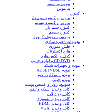
موس بی سیم
پد موس
کیبورد
ماوس و کیبورد سیم دار
ماوس و کیبورد بیسیم
کیبورد سیم دار
کیبورد بیسیم
برچسب حروف کیبورد
تجهیزات ذخیره سازی
فلش مموری
هارد اکسترنال
کیف و باکس هارد
CD-DVD و لوازم جانبی
مودم و تجهیزات شبکه
مودم ADSL | VDSL
مودم سیمکارت خور
مودم جیبی
سوییچ، روتر و اکسس پوینت
کابل و تبدیل شبکه و تلفن
کابل و تبدیلات
کابل و تبدیل تصویری
کابل و تبدیل HDMI
کابل و تبدیل VGA