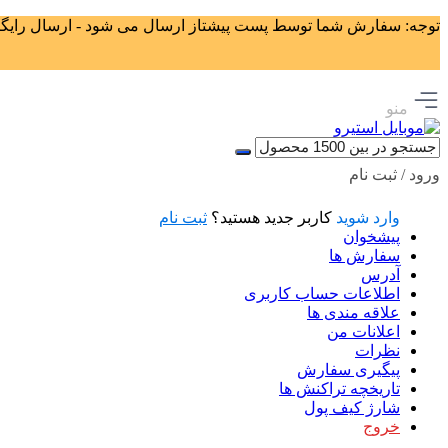
توجه: سفارش شما توسط پست پیشتاز ارسال می شود - ارسال رایگان برای سفا
منو
ورود / ثبت نام
وارد شوید
کاربر جدید هستید؟
ثبت نام
پیشخوان
سفارش ها
آدرس
اطلاعات حساب كاربری
علاقه مندی ها
اعلانات من
نظرات
پیگیری سفارش
تاریخچه تراکنش ها
شارژ کیف پول
خروج