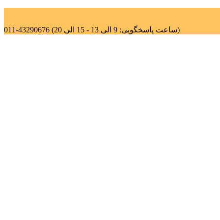
011-43290676 (ساعت پاسخگویی: 9 الی 13 - 15 الی 20)