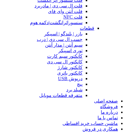
فلت سنسور اثر انگشت
فلت ال سی دی | مادربرد
فلت آنتن وای فای
فلت NFC
سنسوراثرانگشت|دکمه هوم
قطعات
بازر | بلندگو | اسپیکر
چسب ال سی دی | درب
سیم آنتن | مدار آنتن
توری اسپیکر
کانکتور سیم کارت
کانکتور ال سی دی
کانکتور شارژ
کانکتور باتری
درپوش USB
پیچ
شیلد برد
متفرقه قطعات موبایل
صفحه اصلی
فروشگاه
درباره ما
تماس با ما
ماشین حساب خرید اقساطی
همکاری در فروش