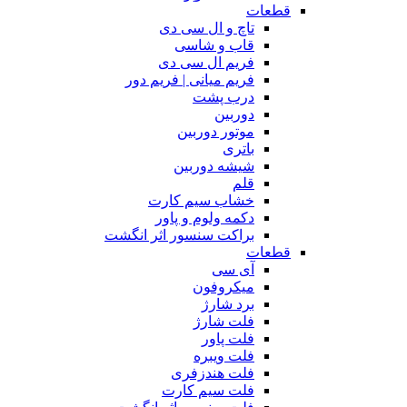
قطعات
تاچ و ال سی دی
قاب و شاسی
فریم ال سی دی
فریم میانی | فریم دور
درب پشت
دوربین
موتور دوربین
باتری
شیشه دوربین
قلم
خشاب سیم کارت
دکمه ولوم و پاور
براکت سنسور اثر انگشت
قطعات
آی سی
میکروفون
برد شارژ
فلت شارژ
فلت پاور
فلت ویبره
فلت هندزفری
فلت سیم کارت