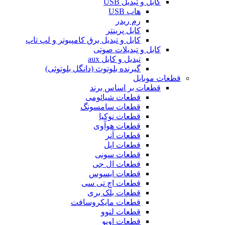
کابل و تبدیل USB
هاب USB
رم ریدر
کابل پرینتر
کابل و تبدیل برق کامپیوتر و لپ تاپ
کابل و تبدیلات صوتی
تبدیل و کابل aux
گیرنده بلوتوث (دانگل بلوتوثی)
قطعات موبایل
قطعات بر اساس برند
قطعات شیائومی
قطعات سامسونگ
قطعات نوکیا
قطعات هوآوی
قطعات آنر
قطعات اپل
قطعات سونی
قطعات ال جی
قطعات ایسوس
قطعات اچ تی سی
قطعات بلک بری
قطعات مایکروسافت
قطعات لنوو
قطعات اوپو