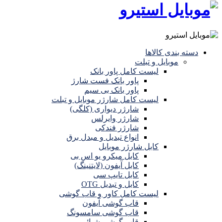
دسته بندی کالاها
موبایل و تبلت
لیست کامل پاور بانک
پاور بانک فست شارژ
پاور بانک بی سیم
لیست کامل شارژر موبایل و تبلت
شارژر دیواری (کلگی)
شارژر وایرلس
شارژر فندکی
انواع تبدیل و مبدل برق
کابل شارژر موبایل
کابل میکرو یو اس بی
کابل آیفون (لایتنینگ)
کابل تایپ سی
کابل و تبدیل OTG
لیست کامل کاور و قاب گوشی
قاب گوشی آیفون
قاب گوشی سامسونگ
قاب گوشی شیائومی