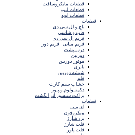
قطعات مایکروسافت
قطعات لنوو
قطعات اوپو
قطعات
تاچ و ال سی دی
قاب و شاسی
فریم ال سی دی
فریم میانی | فریم دور
درب پشت
دوربین
موتور دوربین
باتری
شیشه دوربین
قلم
خشاب سیم کارت
دکمه ولوم و پاور
براکت سنسور اثر انگشت
قطعات
آی سی
میکروفون
برد شارژ
فلت شارژ
فلت پاور