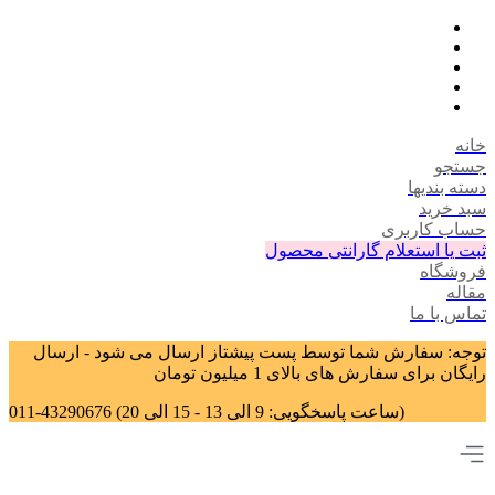
خانه
جستجو
دسته بندیها
سبد خرید
حساب کاربری
ثبت یا استعلام گارانتی محصول
فروشگاه
مقاله
تماس با ما
توجه: سفارش شما توسط پست پیشتاز ارسال می شود - ارسال
رایگان برای سفارش های بالای 1 میلیون تومان
011-43290676 (ساعت پاسخگویی: 9 الی 13 - 15 الی 20)