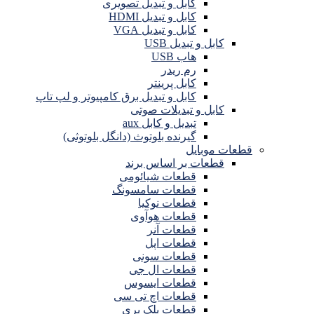
کابل و تبدیل تصویری
کابل و تبدیل HDMI
کابل و تبدیل VGA
کابل و تبدیل USB
هاب USB
رم ریدر
کابل پرینتر
کابل و تبدیل برق کامپیوتر و لپ تاپ
کابل و تبدیلات صوتی
تبدیل و کابل aux
گیرنده بلوتوث (دانگل بلوتوثی)
قطعات موبایل
قطعات بر اساس برند
قطعات شیائومی
قطعات سامسونگ
قطعات نوکیا
قطعات هوآوی
قطعات آنر
قطعات اپل
قطعات سونی
قطعات ال جی
قطعات ایسوس
قطعات اچ تی سی
قطعات بلک بری