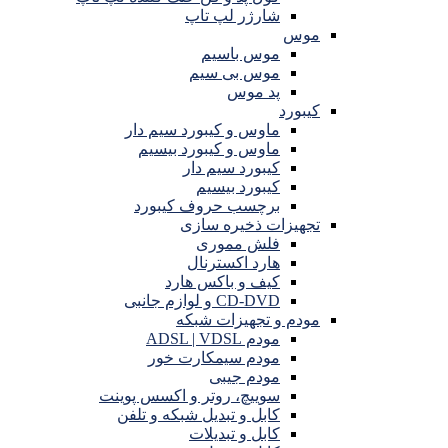
شارژر لپ تاپ
موس
موس باسیم
موس بی سیم
پد موس
کیبورد
ماوس و کیبورد سیم دار
ماوس و کیبورد بیسیم
کیبورد سیم دار
کیبورد بیسیم
برچسب حروف کیبورد
تجهیزات ذخیره سازی
فلش مموری
هارد اکسترنال
کیف و باکس هارد
CD-DVD و لوازم جانبی
مودم و تجهیزات شبکه
مودم ADSL | VDSL
مودم سیمکارت خور
مودم جیبی
سوییچ، روتر و اکسس پوینت
کابل و تبدیل شبکه و تلفن
کابل و تبدیلات