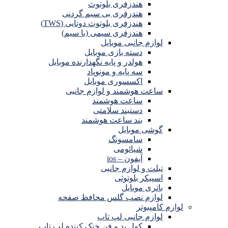
هندزفری بلوتوث
هندزفری بی سیم گردنی
هندزفری بلوتوث دوتایی (TWS)
هندزفری سیمی (با سیم)
لوازم جانبی موبایل
دسته بازی موبایل
هولدر و پایه نگهدارنده موبایل
سه پایه و مونوپاد
اکسسوری موبایل
ساعت هوشمند و لوازم جانبی
ساعت هوشمند
دستبند سلامتی
بند ساعت هوشمند
گوشی موبایل
سامسونگ
شیائومی
آیفون – ios
تبلت و لوازم جانبی
اسپیکر بلوتوثی
باتری موبایل
لوازم نصب گلس محافظ صفحه
لوازم کامپیوتر
لوازم جانبی لپ تاپ
کول پد و فن خنک کننده لپ تاپ