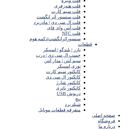
فلت ویبره
فلت هندزفری
فلت سیم کارت
فلت سنسور اثر انگشت
فلت ال سی دی | مادربرد
فلت آنتن وای فای
فلت NFC
سنسوراثرانگشت|دکمه هوم
قطعات
بازر | بلندگو | اسپیکر
چسب ال سی دی | درب
سیم آنتن | مدار آنتن
توری اسپیکر
کانکتور سیم کارت
کانکتور ال سی دی
کانکتور شارژ
کانکتور باتری
درپوش USB
پیچ
شیلد برد
متفرقه قطعات موبایل
صفحه اصلی
فروشگاه
درباره ما