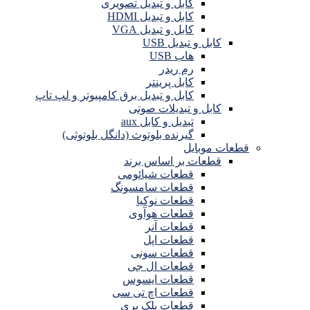
کابل و تبدیل تصویری
کابل و تبدیل HDMI
کابل و تبدیل VGA
کابل و تبدیل USB
هاب USB
رم ریدر
کابل پرینتر
کابل و تبدیل برق کامپیوتر و لپ تاپ
کابل و تبدیلات صوتی
تبدیل و کابل aux
گیرنده بلوتوث (دانگل بلوتوثی)
قطعات موبایل
قطعات بر اساس برند
قطعات شیائومی
قطعات سامسونگ
قطعات نوکیا
قطعات هوآوی
قطعات آنر
قطعات اپل
قطعات سونی
قطعات ال جی
قطعات ایسوس
قطعات اچ تی سی
قطعات بلک بری