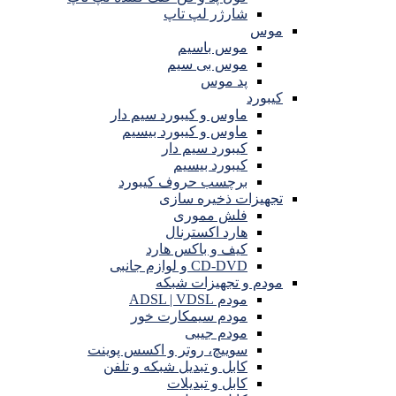
شارژر لپ تاپ
موس
موس باسیم
موس بی سیم
پد موس
کیبورد
ماوس و کیبورد سیم دار
ماوس و کیبورد بیسیم
کیبورد سیم دار
کیبورد بیسیم
برچسب حروف کیبورد
تجهیزات ذخیره سازی
فلش مموری
هارد اکسترنال
کیف و باکس هارد
CD-DVD و لوازم جانبی
مودم و تجهیزات شبکه
مودم ADSL | VDSL
مودم سیمکارت خور
مودم جیبی
سوییچ، روتر و اکسس پوینت
کابل و تبدیل شبکه و تلفن
کابل و تبدیلات