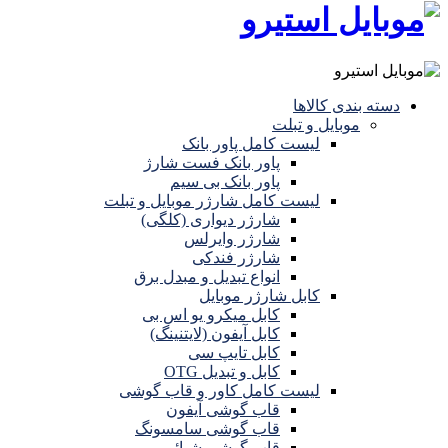
دسته بندی کالاها
موبایل و تبلت
لیست کامل پاور بانک
پاور بانک فست شارژ
پاور بانک بی سیم
لیست کامل شارژر موبایل و تبلت
شارژر دیواری (کلگی)
شارژر وایرلس
شارژر فندکی
انواع تبدیل و مبدل برق
کابل شارژر موبایل
کابل میکرو یو اس بی
کابل آیفون (لایتنینگ)
کابل تایپ سی
کابل و تبدیل OTG
لیست کامل کاور و قاب گوشی
قاب گوشی آیفون
قاب گوشی سامسونگ
قاب گوشی شیائومی