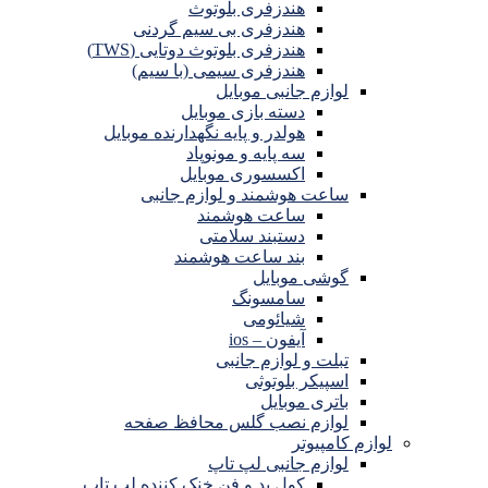
هندزفری بلوتوث
هندزفری بی سیم گردنی
هندزفری بلوتوث دوتایی (TWS)
هندزفری سیمی (با سیم)
لوازم جانبی موبایل
دسته بازی موبایل
هولدر و پایه نگهدارنده موبایل
سه پایه و مونوپاد
اکسسوری موبایل
ساعت هوشمند و لوازم جانبی
ساعت هوشمند
دستبند سلامتی
بند ساعت هوشمند
گوشی موبایل
سامسونگ
شیائومی
آیفون – ios
تبلت و لوازم جانبی
اسپیکر بلوتوثی
باتری موبایل
لوازم نصب گلس محافظ صفحه
لوازم کامپیوتر
لوازم جانبی لپ تاپ
کول پد و فن خنک کننده لپ تاپ