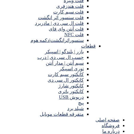
فلت ویبره
فلت هندزفری
فلت سیم کارت
فلت سنسور اثر انگشت
فلت ال سی دی | مادربرد
فلت آنتن وای فای
فلت NFC
سنسوراثرانگشت|دکمه هوم
قطعات
بازر | بلندگو | اسپیکر
چسب ال سی دی | درب
سیم آنتن | مدار آنتن
توری اسپیکر
کانکتور سیم کارت
کانکتور ال سی دی
کانکتور شارژ
کانکتور باتری
درپوش USB
پیچ
شیلد برد
متفرقه قطعات موبایل
صفحه اصلی
فروشگاه
درباره ما