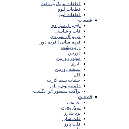
قطعات مایکروسافت
قطعات لنوو
قطعات اوپو
قطعات
تاچ و ال سی دی
قاب و شاسی
فریم ال سی دی
فریم میانی | فریم دور
درب پشت
دوربین
موتور دوربین
باتری
شیشه دوربین
قلم
خشاب سیم کارت
دکمه ولوم و پاور
براکت سنسور اثر انگشت
قطعات
آی سی
میکروفون
برد شارژ
فلت شارژ
فلت پاور