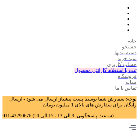
خانه
جستجو
دسته بندیها
سبد خرید
حساب کاربری
ثبت یا استعلام گارانتی محصول
فروشگاه
مقاله
تماس با ما
توجه: سفارش شما توسط پست پیشتاز ارسال می شود - ارسال
رایگان برای سفارش های بالای 1 میلیون تومان
011-43290676 (ساعت پاسخگویی: 9 الی 13 - 15 الی 20)