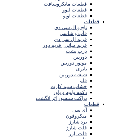
قطعات مایکروسافت
قطعات لنوو
قطعات اوپو
قطعات
تاچ و ال سی دی
قاب و شاسی
فریم ال سی دی
فریم میانی | فریم دور
درب پشت
دوربین
موتور دوربین
باتری
شیشه دوربین
قلم
خشاب سیم کارت
دکمه ولوم و پاور
براکت سنسور اثر انگشت
قطعات
آی سی
میکروفون
برد شارژ
فلت شارژ
فلت پاور