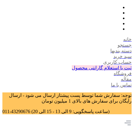
خانه
جستجو
دسته بندیها
سبد خرید
حساب کاربری
ثبت یا استعلام گارانتی محصول
فروشگاه
مقاله
تماس با ما
توجه: سفارش شما توسط پست پیشتاز ارسال می شود - ارسال
رایگان برای سفارش های بالای 1 میلیون تومان
011-43290676 (ساعت پاسخگویی: 9 الی 13 - 15 الی 20)