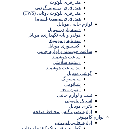
هندزفری بلوتوث
هندزفری بی سیم گردنی
هندزفری بلوتوث دوتایی (TWS)
هندزفری سیمی (با سیم)
لوازم جانبی موبایل
دسته بازی موبایل
هولدر و پایه نگهدارنده موبایل
سه پایه و مونوپاد
اکسسوری موبایل
ساعت هوشمند و لوازم جانبی
ساعت هوشمند
دستبند سلامتی
بند ساعت هوشمند
گوشی موبایل
سامسونگ
شیائومی
آیفون – ios
تبلت و لوازم جانبی
اسپیکر بلوتوثی
باتری موبایل
لوازم نصب گلس محافظ صفحه
لوازم کامپیوتر
لوازم جانبی لپ تاپ
کول پد و فن خنک کننده لپ تاپ