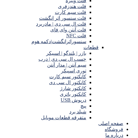
فلت ویبره
فلت هندزفری
فلت سیم کارت
فلت سنسور اثر انگشت
فلت ال سی دی | مادربرد
فلت آنتن وای فای
فلت NFC
سنسوراثرانگشت|دکمه هوم
قطعات
بازر | بلندگو | اسپیکر
چسب ال سی دی | درب
سیم آنتن | مدار آنتن
توری اسپیکر
کانکتور سیم کارت
کانکتور ال سی دی
کانکتور شارژ
کانکتور باتری
درپوش USB
پیچ
شیلد برد
متفرقه قطعات موبایل
صفحه اصلی
فروشگاه
درباره ما