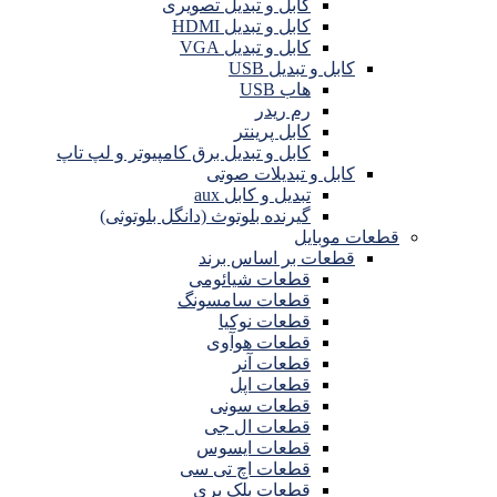
کابل و تبدیل تصویری
کابل و تبدیل HDMI
کابل و تبدیل VGA
کابل و تبدیل USB
هاب USB
رم ریدر
کابل پرینتر
کابل و تبدیل برق کامپیوتر و لپ تاپ
کابل و تبدیلات صوتی
تبدیل و کابل aux
گیرنده بلوتوث (دانگل بلوتوثی)
قطعات موبایل
قطعات بر اساس برند
قطعات شیائومی
قطعات سامسونگ
قطعات نوکیا
قطعات هوآوی
قطعات آنر
قطعات اپل
قطعات سونی
قطعات ال جی
قطعات ایسوس
قطعات اچ تی سی
قطعات بلک بری