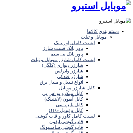
دسته بندی کالاها
موبایل و تبلت
لیست کامل پاور بانک
پاور بانک فست شارژ
پاور بانک بی سیم
لیست کامل شارژر موبایل و تبلت
شارژر دیواری (کلگی)
شارژر وایرلس
شارژر فندکی
انواع تبدیل و مبدل برق
کابل شارژر موبایل
کابل میکرو یو اس بی
کابل آیفون (لایتنینگ)
کابل تایپ سی
کابل و تبدیل OTG
لیست کامل کاور و قاب گوشی
قاب گوشی آیفون
قاب گوشی سامسونگ
قاب گوشی شیائومی