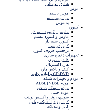
شارژر لپ تاپ
موس
موس باسیم
موس بی سیم
پد موس
کیبورد
ماوس و کیبورد سیم دار
ماوس و کیبورد بیسیم
کیبورد سیم دار
کیبورد بیسیم
برچسب حروف کیبورد
تجهیزات ذخیره سازی
فلش مموری
هارد اکسترنال
کیف و باکس هارد
CD-DVD و لوازم جانبی
مودم و تجهیزات شبکه
مودم ADSL | VDSL
مودم سیمکارت خور
مودم جیبی
سوییچ، روتر و اکسس پوینت
کابل و تبدیل شبکه و تلفن
کابل و تبدیلات