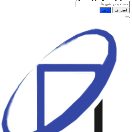
انصراف
تایید