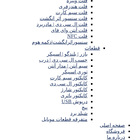
فلت ویبره
فلت هندزفری
فلت سیم کارت
فلت سنسور اثر انگشت
فلت ال سی دی | مادربرد
فلت آنتن وای فای
فلت NFC
سنسوراثرانگشت|دکمه هوم
قطعات
بازر | بلندگو | اسپیکر
چسب ال سی دی | درب
سیم آنتن | مدار آنتن
توری اسپیکر
کانکتور سیم کارت
کانکتور ال سی دی
کانکتور شارژ
کانکتور باتری
درپوش USB
پیچ
شیلد برد
متفرقه قطعات موبایل
صفحه اصلی
فروشگاه
درباره ما