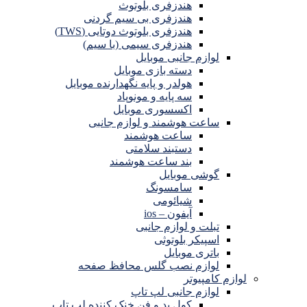
هندزفری بلوتوث
هندزفری بی سیم گردنی
هندزفری بلوتوث دوتایی (TWS)
هندزفری سیمی (با سیم)
لوازم جانبی موبایل
دسته بازی موبایل
هولدر و پایه نگهدارنده موبایل
سه پایه و مونوپاد
اکسسوری موبایل
ساعت هوشمند و لوازم جانبی
ساعت هوشمند
دستبند سلامتی
بند ساعت هوشمند
گوشی موبایل
سامسونگ
شیائومی
آیفون – ios
تبلت و لوازم جانبی
اسپیکر بلوتوثی
باتری موبایل
لوازم نصب گلس محافظ صفحه
لوازم کامپیوتر
لوازم جانبی لپ تاپ
کول پد و فن خنک کننده لپ تاپ