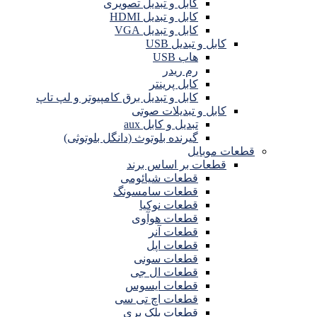
کابل و تبدیل تصویری
کابل و تبدیل HDMI
کابل و تبدیل VGA
کابل و تبدیل USB
هاب USB
رم ریدر
کابل پرینتر
کابل و تبدیل برق کامپیوتر و لپ تاپ
کابل و تبدیلات صوتی
تبدیل و کابل aux
گیرنده بلوتوث (دانگل بلوتوثی)
قطعات موبایل
قطعات بر اساس برند
قطعات شیائومی
قطعات سامسونگ
قطعات نوکیا
قطعات هوآوی
قطعات آنر
قطعات اپل
قطعات سونی
قطعات ال جی
قطعات ایسوس
قطعات اچ تی سی
قطعات بلک بری