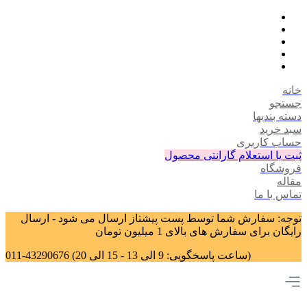
خانه
جستجو
دسته بندیها
سبد خرید
حساب کاربری
ثبت یا استعلام گارانتی محصول
فروشگاه
مقاله
تماس با ما
توجه: سفارش شما توسط پست پیشتاز ارسال می شود - ارسال
رایگان برای سفارش های بالای 1 میلیون تومان
011-43290676 (ساعت پاسخگویی: 9 الی 13 - 15 الی 20)