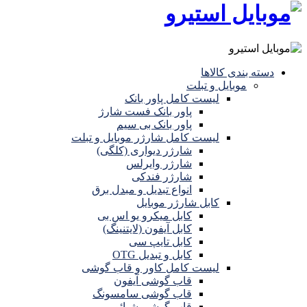
دسته بندی کالاها
موبایل و تبلت
لیست کامل پاور بانک
پاور بانک فست شارژ
پاور بانک بی سیم
لیست کامل شارژر موبایل و تبلت
شارژر دیواری (کلگی)
شارژر وایرلس
شارژر فندکی
انواع تبدیل و مبدل برق
کابل شارژر موبایل
کابل میکرو یو اس بی
کابل آیفون (لایتنینگ)
کابل تایپ سی
کابل و تبدیل OTG
لیست کامل کاور و قاب گوشی
قاب گوشی آیفون
قاب گوشی سامسونگ
قاب گوشی شیائومی