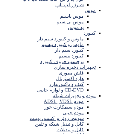
شارژر لپ تاپ
موس
موس باسیم
موس بی سیم
پد موس
کیبورد
ماوس و کیبورد سیم دار
ماوس و کیبورد بیسیم
کیبورد سیم دار
کیبورد بیسیم
برچسب حروف کیبورد
تجهیزات ذخیره سازی
فلش مموری
هارد اکسترنال
کیف و باکس هارد
CD-DVD و لوازم جانبی
مودم و تجهیزات شبکه
مودم ADSL | VDSL
مودم سیمکارت خور
مودم جیبی
سوییچ، روتر و اکسس پوینت
کابل و تبدیل شبکه و تلفن
کابل و تبدیلات