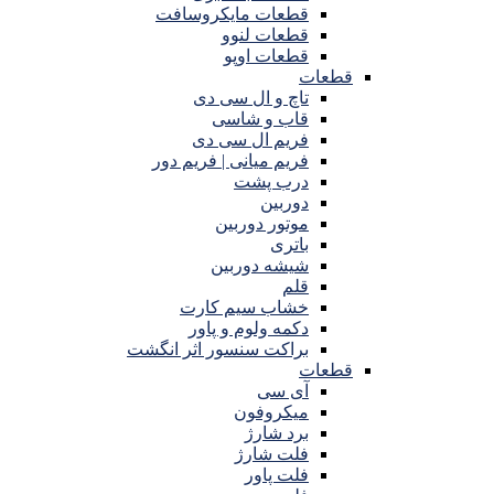
قطعات مایکروسافت
قطعات لنوو
قطعات اوپو
قطعات
تاچ و ال سی دی
قاب و شاسی
فریم ال سی دی
فریم میانی | فریم دور
درب پشت
دوربین
موتور دوربین
باتری
شیشه دوربین
قلم
خشاب سیم کارت
دکمه ولوم و پاور
براکت سنسور اثر انگشت
قطعات
آی سی
میکروفون
برد شارژ
فلت شارژ
فلت پاور