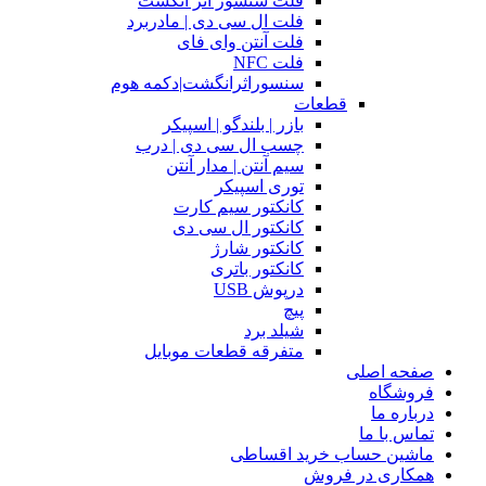
فلت سنسور اثر انگشت
فلت ال سی دی | مادربرد
فلت آنتن وای فای
فلت NFC
سنسوراثرانگشت|دکمه هوم
قطعات
بازر | بلندگو | اسپیکر
چسب ال سی دی | درب
سیم آنتن | مدار آنتن
توری اسپیکر
کانکتور سیم کارت
کانکتور ال سی دی
کانکتور شارژ
کانکتور باتری
درپوش USB
پیچ
شیلد برد
متفرقه قطعات موبایل
صفحه اصلی
فروشگاه
درباره ما
تماس با ما
ماشین حساب خرید اقساطی
همکاری در فروش