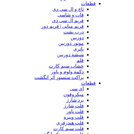
قطعات
تاچ و ال سی دی
قاب و شاسی
فریم ال سی دی
فریم میانی | فریم دور
درب پشت
دوربین
موتور دوربین
باتری
شیشه دوربین
قلم
خشاب سیم کارت
دکمه ولوم و پاور
براکت سنسور اثر انگشت
قطعات
آی سی
میکروفون
برد شارژ
فلت شارژ
فلت پاور
فلت ویبره
فلت هندزفری
فلت سیم کارت