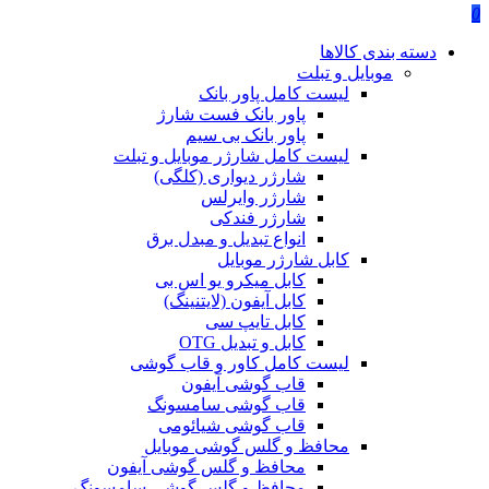
0
دسته بندی کالاها
موبایل و تبلت
لیست کامل پاور بانک
پاور بانک فست شارژ
پاور بانک بی سیم
لیست کامل شارژر موبایل و تبلت
شارژر دیواری (کلگی)
شارژر وایرلس
شارژر فندکی
انواع تبدیل و مبدل برق
کابل شارژر موبایل
کابل میکرو یو اس بی
کابل آیفون (لایتنینگ)
کابل تایپ سی
کابل و تبدیل OTG
لیست کامل کاور و قاب گوشی
قاب گوشی آیفون
قاب گوشی سامسونگ
قاب گوشی شیائومی
محافظ و گلس گوشی موبایل
محافظ و گلس گوشی آیفون
محافظ و گلس گوشی سامسونگ