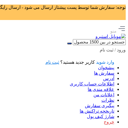
توجه: سفارش شما توسط پست پیشتاز ارسال می شود - ارسال رایگان برای سفا
منو
ورود / ثبت نام
وارد شوید
کاربر جدید هستید؟
ثبت نام
پیشخوان
سفارش ها
آدرس
اطلاعات حساب كاربری
علاقه مندی ها
اعلانات من
نظرات
پیگیری سفارش
تاریخچه تراکنش ها
شارژ کیف پول
خروج