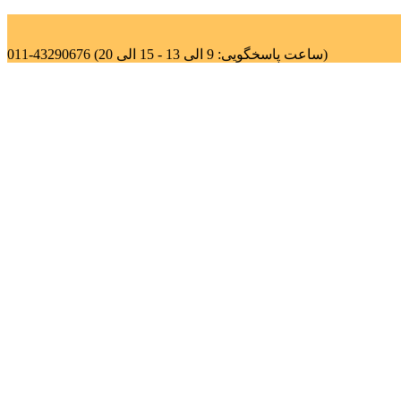
011-43290676 (ساعت پاسخگویی: 9 الی 13 - 15 الی 20)