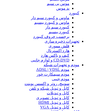
موس بی سیم
پد موس
کیبورد
ماوس و کیبورد سیم دار
ماوس و کیبورد بیسیم
کیبورد سیم دار
کیبورد بیسیم
برچسب حروف کیبورد
تجهیزات ذخیره سازی
فلش مموری
هارد اکسترنال
کیف و باکس هارد
CD-DVD و لوازم جانبی
مودم و تجهیزات شبکه
مودم ADSL | VDSL
مودم سیمکارت خور
مودم جیبی
سوییچ، روتر و اکسس پوینت
کابل و تبدیل شبکه و تلفن
کابل و تبدیلات
کابل و تبدیل تصویری
کابل و تبدیل HDMI
کابل و تبدیل VGA