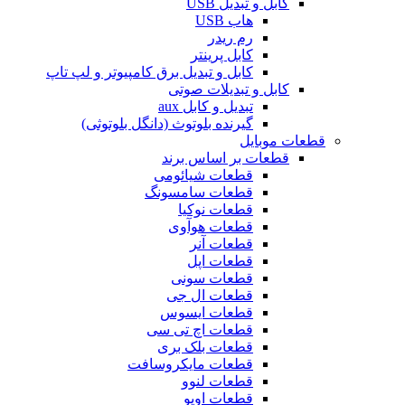
کابل و تبدیل USB
هاب USB
رم ریدر
کابل پرینتر
کابل و تبدیل برق کامپیوتر و لپ تاپ
کابل و تبدیلات صوتی
تبدیل و کابل aux
گیرنده بلوتوث (دانگل بلوتوثی)
قطعات موبایل
قطعات بر اساس برند
قطعات شیائومی
قطعات سامسونگ
قطعات نوکیا
قطعات هوآوی
قطعات آنر
قطعات اپل
قطعات سونی
قطعات ال جی
قطعات ایسوس
قطعات اچ تی سی
قطعات بلک بری
قطعات مایکروسافت
قطعات لنوو
قطعات اوپو