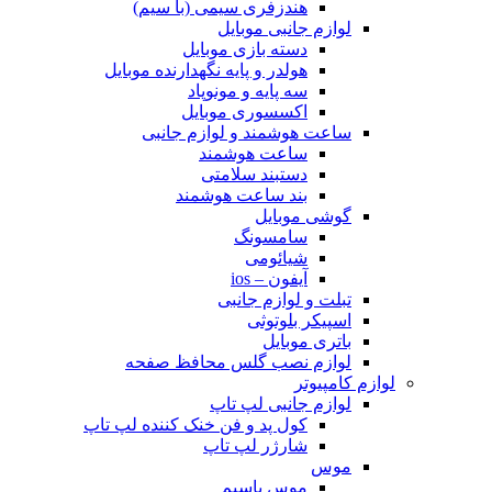
هندزفری سیمی (با سیم)
لوازم جانبی موبایل
دسته بازی موبایل
هولدر و پایه نگهدارنده موبایل
سه پایه و مونوپاد
اکسسوری موبایل
ساعت هوشمند و لوازم جانبی
ساعت هوشمند
دستبند سلامتی
بند ساعت هوشمند
گوشی موبایل
سامسونگ
شیائومی
آیفون – ios
تبلت و لوازم جانبی
اسپیکر بلوتوثی
باتری موبایل
لوازم نصب گلس محافظ صفحه
لوازم کامپیوتر
لوازم جانبی لپ تاپ
کول پد و فن خنک کننده لپ تاپ
شارژر لپ تاپ
موس
موس باسیم