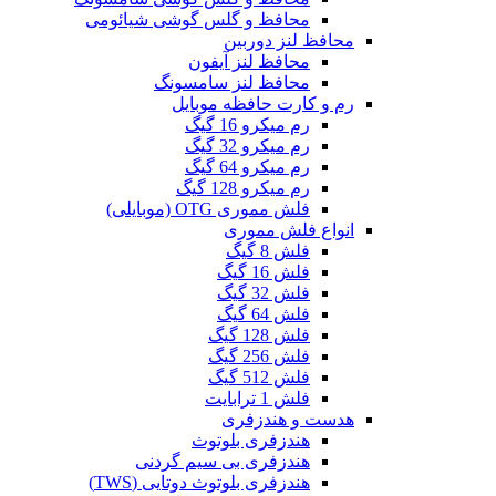
محافظ و گلس گوشی شیائومی
محافظ لنز دوربین
محافظ لنز آیفون
محافظ لنز سامسونگ
رم و کارت حافظه موبایل
رم میکرو 16 گیگ
رم میکرو 32 گیگ
رم میکرو 64 گیگ
رم میکرو 128 گیگ
فلش مموری OTG (موبایلی)
انواع فلش مموری
فلش 8 گیگ
فلش 16 گیگ
فلش 32 گیگ
فلش 64 گیگ
فلش 128 گیگ
فلش 256 گیگ
فلش 512 گیگ
فلش 1 ترابایت
هدست و هندزفری
هندزفری بلوتوث
هندزفری بی سیم گردنی
هندزفری بلوتوث دوتایی (TWS)