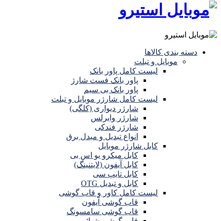
دسته بندی کالاها
موبایل و تبلت
لیست کامل پاور بانک
پاور بانک فست شارژ
پاور بانک بی سیم
لیست کامل شارژر موبایل و تبلت
شارژر دیواری (کلگی)
شارژر وایرلس
شارژر فندکی
انواع تبدیل و مبدل برق
کابل شارژر موبایل
کابل میکرو یو اس بی
کابل آیفون (لایتنینگ)
کابل تایپ سی
کابل و تبدیل OTG
لیست کامل کاور و قاب گوشی
قاب گوشی آیفون
قاب گوشی سامسونگ
قاب گوشی شیائومی