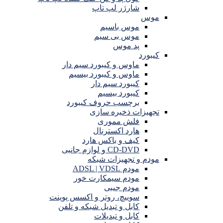
شارژر لپ تاپ
موس
موس باسیم
موس بی سیم
پد موس
کیبورد
ماوس و کیبورد سیم دار
ماوس و کیبورد بیسیم
کیبورد سیم دار
کیبورد بیسیم
برچسب حروف کیبورد
تجهیزات ذخیره سازی
فلش مموری
هارد اکسترنال
کیف و باکس هارد
CD-DVD و لوازم جانبی
مودم و تجهیزات شبکه
مودم ADSL | VDSL
مودم سیمکارت خور
مودم جیبی
سوییچ، روتر و اکسس پوینت
کابل و تبدیل شبکه و تلفن
کابل و تبدیلات