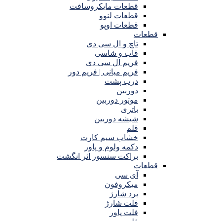
قطعات مایکروسافت
قطعات لنوو
قطعات اوپو
قطعات
تاچ و ال سی دی
قاب و شاسی
فریم ال سی دی
فریم میانی | فریم دور
درب پشت
دوربین
موتور دوربین
باتری
شیشه دوربین
قلم
خشاب سیم کارت
دکمه ولوم و پاور
براکت سنسور اثر انگشت
قطعات
آی سی
میکروفون
برد شارژ
فلت شارژ
فلت پاور