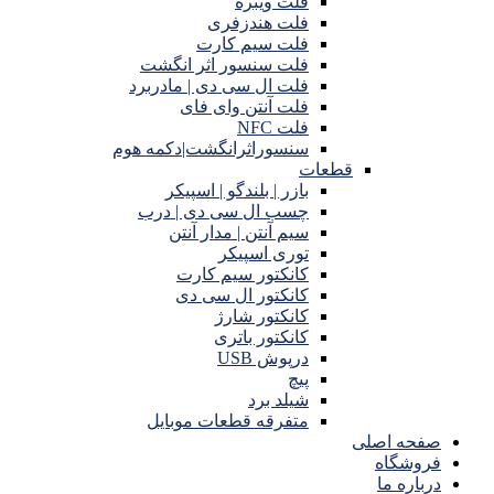
فلت ویبره
فلت هندزفری
فلت سیم کارت
فلت سنسور اثر انگشت
فلت ال سی دی | مادربرد
فلت آنتن وای فای
فلت NFC
سنسوراثرانگشت|دکمه هوم
قطعات
بازر | بلندگو | اسپیکر
چسب ال سی دی | درب
سیم آنتن | مدار آنتن
توری اسپیکر
کانکتور سیم کارت
کانکتور ال سی دی
کانکتور شارژ
کانکتور باتری
درپوش USB
پیچ
شیلد برد
متفرقه قطعات موبایل
صفحه اصلی
فروشگاه
درباره ما