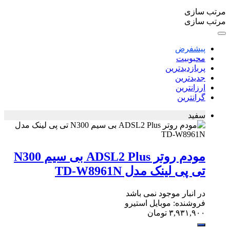
مرتب سازی
مرتب سازی
پیشفرض
محبوبیت
پربازدیدترین
جدیدترین
ارزانترین
گرانترین
سفید
مودم روتر ADSL2 Plus بی‌ سیم N300
تی پی لینک مدل TD-W8961N
در انبار موجود نمی باشد
فروشنده: موبایل استیرو
۳,۹۳۱,۹۰۰
تومان