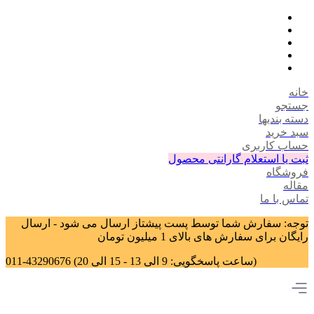
خانه
جستجو
دسته بندیها
سبد خرید
حساب کاربری
ثبت یا استعلام گارانتی محصول
فروشگاه
مقاله
تماس با ما
توجه: سفارش شما توسط پست پیشتاز ارسال می شود - ارسال
رایگان برای سفارش های بالای 1 میلیون تومان
011-43290676 (ساعت پاسخگویی: 9 الی 13 - 15 الی 20)