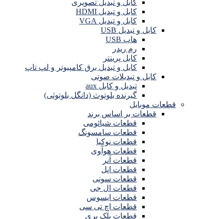
کابل و تبدیل تصویری
کابل و تبدیل HDMI
کابل و تبدیل VGA
کابل و تبدیل USB
هاب USB
رم ریدر
کابل پرینتر
کابل و تبدیل برق کامپیوتر و لپ تاپ
کابل و تبدیلات صوتی
تبدیل و کابل aux
گیرنده بلوتوث (دانگل بلوتوثی)
قطعات موبایل
قطعات بر اساس برند
قطعات شیائومی
قطعات سامسونگ
قطعات نوکیا
قطعات هوآوی
قطعات آنر
قطعات اپل
قطعات سونی
قطعات ال جی
قطعات ایسوس
قطعات اچ تی سی
قطعات بلک بری