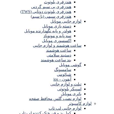
هندزفری بلوتوث
هندزفری بی سیم گردنی
هندزفری بلوتوث دوتایی (TWS)
هندزفری سیمی (با سیم)
لوازم جانبی موبایل
دسته بازی موبایل
هولدر و پایه نگهدارنده موبایل
سه پایه و مونوپاد
اکسسوری موبایل
ساعت هوشمند و لوازم جانبی
ساعت هوشمند
دستبند سلامتی
بند ساعت هوشمند
گوشی موبایل
سامسونگ
شیائومی
آیفون – ios
تبلت و لوازم جانبی
اسپیکر بلوتوثی
باتری موبایل
لوازم نصب گلس محافظ صفحه
لوازم کامپیوتر
لوازم جانبی لپ تاپ
کول پد و فن خنک کننده لپ تاپ